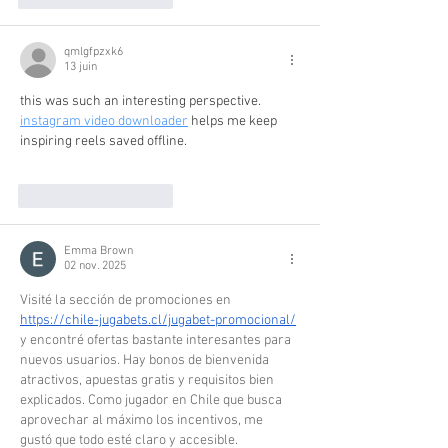
qmlgfpzxk6
13 juin
this was such an interesting perspective. 
instagram video downloader
 helps me keep 
inspiring reels saved offline.
J'aime
Répondre
Emma Brown
02 nov. 2025
Visité la sección de promociones en 
https://chile-jugabets.cl/jugabet-promocional/
y encontré ofertas bastante interesantes para 
nuevos usuarios. Hay bonos de bienvenida 
atractivos, apuestas gratis y requisitos bien 
explicados. Como jugador en Chile que busca 
aprovechar al máximo los incentivos, me 
gustó que todo esté claro y accesible.