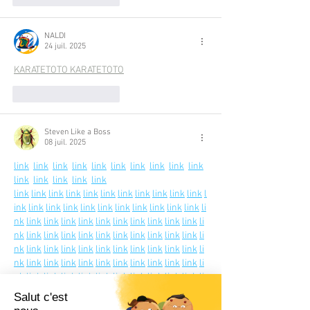
NALDI
24 juil. 2025
KARATETOTO 
KARATETOTO
J'aime
Répondre
Steven Like a Boss
08 juil. 2025
link
link
link
link
link
link
link
link
link
link
link
link
link
link
link
link
link
link
link
link
link
link
link
link
link
link
l
ink
link
link
link
link
link
link
link
link
link
link
li
nk
link
link
link
link
link
link
link
link
link
link
li
nk
link
link
link
link
link
link
link
link
link
link
li
nk
link
link
link
link
link
link
link
link
link
link
li
nk
link
link
link
link
link
link
link
link
link
link
li
nk
link
link
link
link
link
link
link
link
link
link
li
nk
link
link
link
link
link
link
link
link
link
link
li
nk
link
link
link
link
link
link
link
link
link
link
li