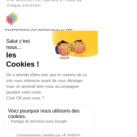
Une sélection est réalisée à l’issue de
chaque entretien.
ENTRETIEN DE PERSONNALITE
La deuxième étape est un entretien de
personnalité visant à identifier les qualités
humaines et professionnelles mais aussi
l’aptitude à communiquer, recherchées
chez nos collaborateurs. Ce rendez-vous
est aussi l’occasion de se connaître et
répondre aux questions que vous vous
posez sur Nova Consulting.
MISE EN SITUATION
La troisième étape est composée d’une ou
deux mises en situation ayant pour objectif
de valider à la fois vos acquis techniques,
mais aussi votre capacité de réflexion,