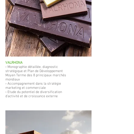
VALRHONA
› Monographie détaillée, diagnostic
stratégique et Plan de Développement
Moyen Terme des 8 principaux marchés
mondiaux
› Accompagnement dans la stratégie
marketing et commerciale
› Etude du potentiel de diversification
d’activité et de croissance externe