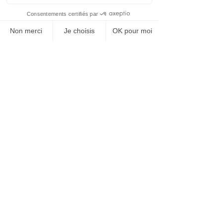
CITE INTERNATIONALE DE LA GASTRONOMIE DE DIJON
› Etudes de faisabilité financière,
technique et de programmation
› Pré-programmation de l’infrastructure
› Identification des partenaires potentiels et négociation
› AMO sur la mise en oeuvre du
programme