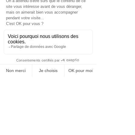
LA RÉVOLUTION DE LA
GASTRONOMIE À
EMPORTER ET À DOMICILE
Du nouveau dans le cycle de
vie des produits
Nova Consulting et
Luxurynsight nouent un
partenariat exclusif
L'Etat et les collectivités
pourront-ils sauver la
Culture?