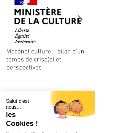
Mécénat culturel : bilan d'un
L'univers de l'e
temps de crise(s) et
transforme
perspectives
Posts les plus récents
Mécénat culturel : bilan d'un
temps de crise(s) et
perspectives