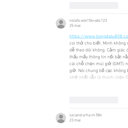
J'aime
Répondre
nolafo.wle156+abc123
25 mai
https://www.bongdalu808.c
coi thử cho biết. Mình không 
dễ theo dõi không. Cảm giác đầ
thấy mấy thông tin nổi bật n
cái chỗ chọn múi giờ (GMT), n
giờ. Nói chung bố cục không 
nhớ nhất vẫn là thanh chọn G
J'aime
Répondre
luciand.urha.m.584
23 mai