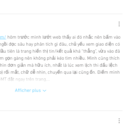
om/
 hôm trước mình lướt web thấy ai đó nhắc nên bấm vào 
ngồi đọc sâu hay phân tích gì đâu, chủ yếu xem giao diện có 
u tiên là trang hiển thị tin/kết quả khá “thẳng”, vừa vào đã 
ằm gọn gàng nên không phải kéo tìm nhiều. Mình cũng thích 
hìn đơn giản mà hữu ích, nhất là lúc xem lịch thi đấu lệch 
bị rối mắt, chữ dễ nhìn, chuyển qua lại cũng ổn. Điểm mình 
MT đặt ngay trên trang,…
Afficher plus