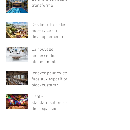
transforme
Des lieux hybrides
au service du
développement des
territoires
La nouvelle
jeunesse des
abonnements
Innover pour exister
face aux expositions
blockbusters :
l'interview exclusive
L'anti-
de Bruno David, P
standardisation, clé
de l'expansion