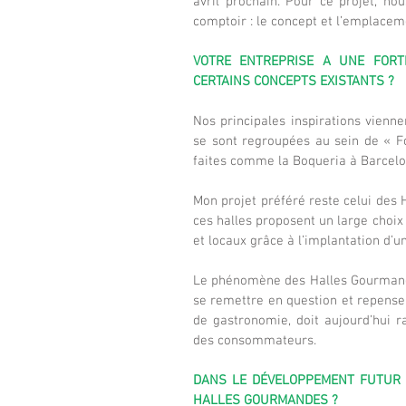
avril prochain. Pour ce projet, nou
comptoir : le concept et l’emplacem
VOTRE ENTREPRISE A UNE FORTE
CERTAINS CONCEPTS EXISTANTS ?
Nos principales inspirations vienne
se sont regroupées au sein de « Foo
faites comme la Boqueria à Barcelo
Mon projet préféré reste celui des 
ces halles proposent un large choix 
et locaux grâce à l’implantation d’u
Le phénomène des Halles Gourmandes e
se remettre en question et repenser
de gastronomie, doit aujourd’hui 
des consommateurs.
DANS LE DÉVELOPPEMENT FUTUR D
HALLES GOURMANDES ?