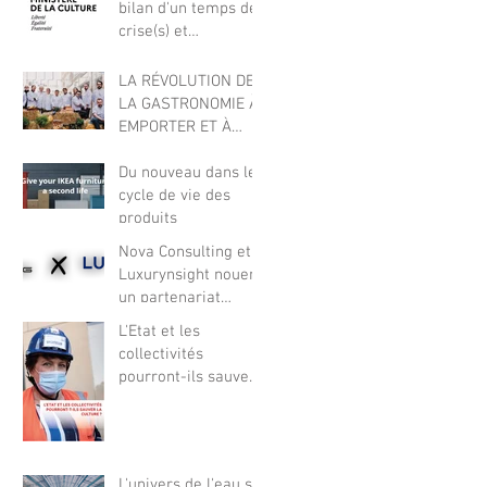
bilan d'un temps de
crise(s) et
perspectives
LA RÉVOLUTION DE
LA GASTRONOMIE À
EMPORTER ET À
DOMICILE
Du nouveau dans le
cycle de vie des
produits
Nova Consulting et
Luxurynsight nouent
un partenariat
exclusif
L'Etat et les
collectivités
pourront-ils sauver
la Culture?
L'univers de l'eau se