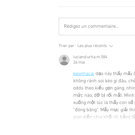
Rédigez un commentaire...
Trier par :
Les plus récents
luciand.urha.m.584
26 mai
keonhacai
 dạo này thấy mấy 
không rành soi kèo gì đâu, ch
odds theo kiểu gọn gàng, nhì
mức nào, đỡ bị rối mắt. Mình 
xuống một lúc là thấy con số 
“đóng băng”. Mấy mục giải thí
giao diện chia khối rõ, bảng t