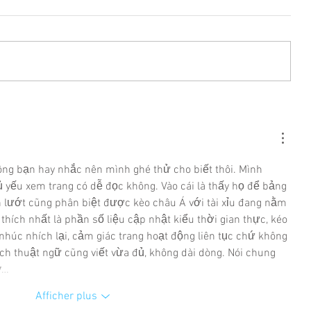
ông bạn hay nhắc nên mình ghé thử cho biết thôi. Mình 
ủ yếu xem trang có dễ đọc không. Vào cái là thấy họ để bảng 
n lướt cũng phân biệt được kèo châu Á với tài xỉu đang nằm 
thích nhất là phần số liệu cập nhật kiểu thời gian thực, kéo 
nhúc nhích lại, cảm giác trang hoạt động liên tục chứ không 
ch thuật ngữ cũng viết vừa đủ, không dài dòng. Nói chung 
ỷ…
Afficher plus