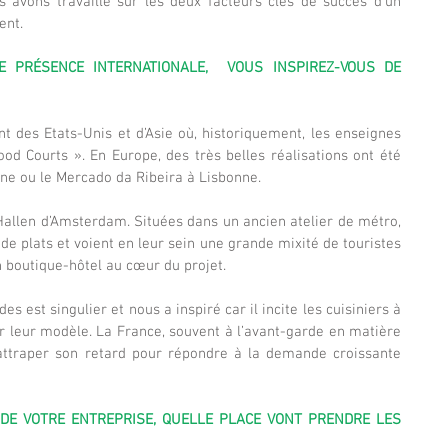
s avons travaillé sur les deux facteurs clés de succès d’un 
ent.
 PRÉSENCE INTERNATIONALE,  VOUS INSPIREZ-VOUS DE 
nt des Etats-Unis et d’Asie où, historiquement, les enseignes 
d Courts ». En Europe, des très belles réalisations ont été 
ne ou le Mercado da Ribeira à Lisbonne.
Hallen d’Amsterdam. Situées dans un ancien atelier de métro, 
de plats et voient en leur sein une grande mixité de touristes 
n boutique-hôtel au cœur du projet.
st singulier et nous a inspiré car il incite les cuisiniers à 
 leur modèle. La France, souvent à l’avant-garde en matière 
rattraper son retard pour répondre à la demande croissante 
E VOTRE ENTREPRISE, QUELLE PLACE VONT PRENDRE LES 